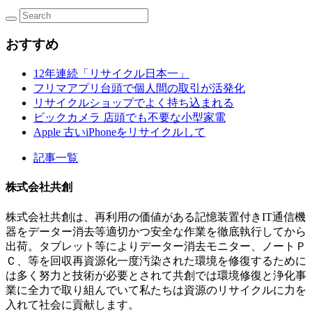
おすすめ
12年連続「リサイクル日本一」
フリマアプリ台頭で個人間の取引が活発化
リサイクルショップでよく持ち込まれる
ビックカメラ 店頭でも不要な小型家電
Apple 古いiPhoneをリサイクルして
記事一覧
株式会社共創
株式会社共創は、再利用の価値がある記憶装置付きIT通信機
器をデーター消去等適切かつ安全な作業を徹底執行してから
出荷。タブレット等によりデーター消去モニター、ノートＰ
Ｃ、等を回収再資源化一度汚染された環境を修復するために
は多く努力と技術が必要とされて共創では環境修復と浄化事
業に全力で取り組んでいて私たちは資源のリサイクルに力を
入れて社会に貢献します。