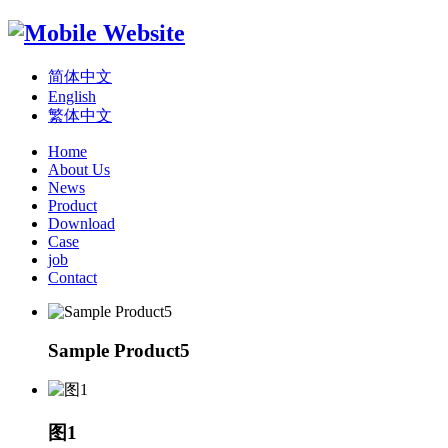
简体中文
English
繁体中文
Home
About Us
News
Product
Download
Case
job
Contact
Sample Product5
图1