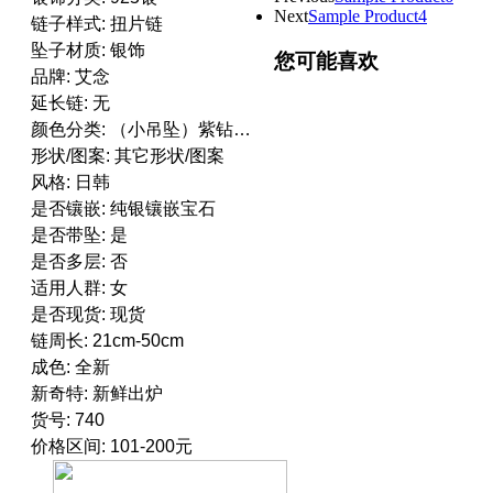
Next
Sample Product4
链子样式: 扭片链
坠子材质: 银饰
您可能喜欢
品牌: 艾念
延长链: 无
颜色分类: （小吊坠）紫钻链长45CM现货 （小吊坠）紫钻链长40CM现货 （小吊坠）白钻链长45CM现货 （小吊坠）白钻链长40CM现货 （大吊坠）紫钻链长45CM现货 （大吊坠）紫钻链长40CM现货 （大吊坠）白钻链长45CM现货 （大吊坠）白钻链长40CM现货
形状/图案: 其它形状/图案
风格: 日韩
是否镶嵌: 纯银镶嵌宝石
是否带坠: 是
是否多层: 否
适用人群: 女
是否现货: 现货
链周长: 21cm-50cm
成色: 全新
新奇特: 新鲜出炉
货号: 740
价格区间: 101-200元