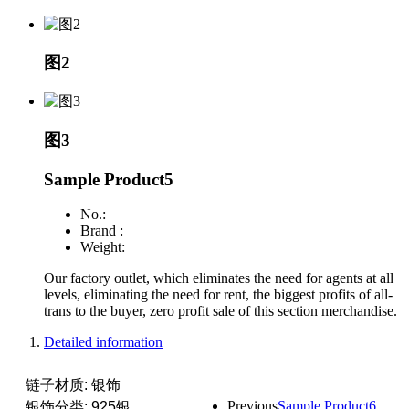
图2
图3
Sample Product5
No.:
Brand :
Weight:
Our factory outlet, which eliminates the need for agents at all
levels, eliminating the need for rent, the biggest profits of all-
trans to the buyer, zero profit sale of this section merchandise.
Detailed information
链子材质: 银饰
Previous
Sample Product6
银饰分类: 925银