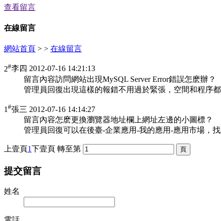
查看留言
在線留言
網站首頁
>
>
在線留言
#
2
李四
2012-07-16 14:21:13
留言內容
訪問網站出現MySQL Server Error錯誤怎麽辦？
管理員回復
出現這樣的報錯不用過於緊張，空間和程序都沒有問題，這是
#
1
張三
2012-07-16 14:14:27
留言內容
怎麽更換瀏覽器地址欄上網址左邊的小圖標？
管理員回復
可以在後臺-企業應用-我的應用-應用市場
上壹頁
1
下壹頁
轉至第
提交留言
姓名
電話