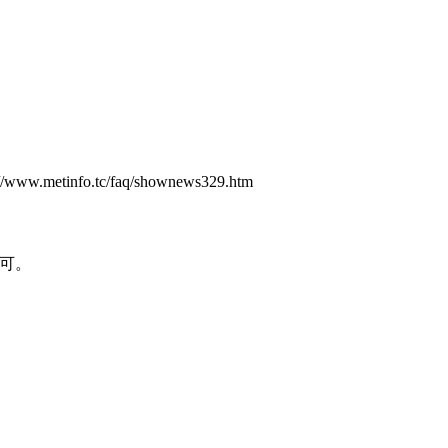
tc/faq/shownews329.htm
即可。